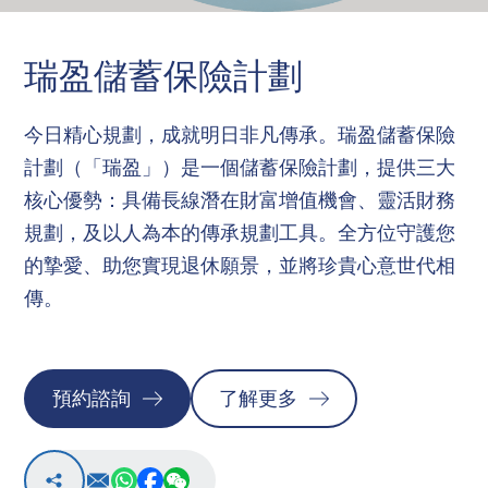
瑞安護危疾保障計劃
人壽
瑞盈儲蓄保險計劃
瑞安心定期保障計劃
今日精心規劃，成就明日非凡傳承。瑞盈儲蓄保險
網上投保
計劃（「瑞盈」）是一個儲蓄保險計劃，提供三大
服務及表格
核心優勢：具備長線潛在財富增值機會、靈活財務
規劃，及以人為本的傳承規劃工具。全方位守護您
登入
的摯愛、助您實現退休願景，並將珍貴心意世代相
傳。
預約諮詢
了解更多