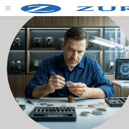
關於蘇黎世
產品
專人諮詢
儲蓄
瑞盈儲蓄保險計劃
新產品
瑞駿（尊尚版）萬用壽險保險計劃
熱賣
瑞駿萬用壽險保險計劃
投資
瑞承投資計劃
危疾